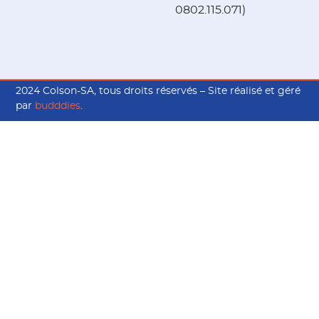
0802.115.071)
2024 Colson-SA, tous droits réservés – Site réalisé et géré
par
budddies
.