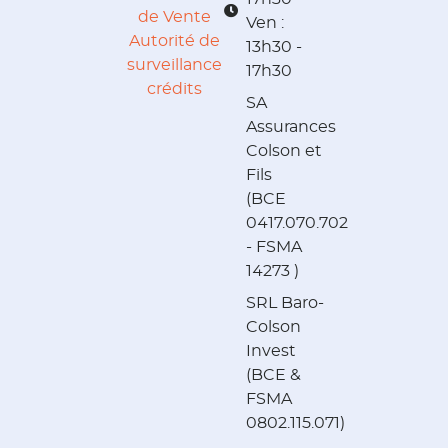
de Vente
Ven :
Autorité de
13h30 -
surveillance
17h30
crédits
SA
Assurances
Colson et
Fils
(BCE
0417.070.702
- FSMA
14273 )
SRL Baro-
Colson
Invest
(BCE &
FSMA
0802.115.071)