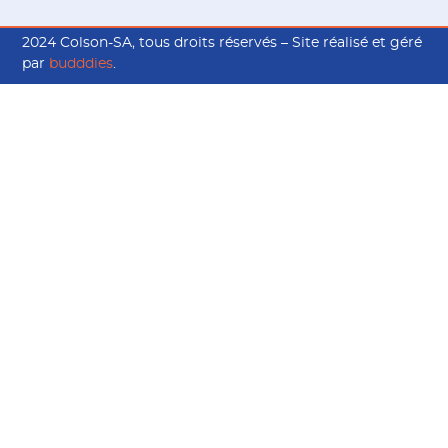
2024 Colson-SA, tous droits réservés – Site réalisé et géré
par
budddies
.