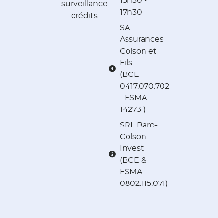
13h30 -
surveillance
17h30
crédits
SA
Assurances
Colson et
Fils
(BCE
0417.070.702
- FSMA
14273 )
SRL Baro-
Colson
Invest
(BCE &
FSMA
0802.115.071)