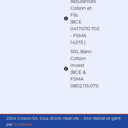
Assurances
Colson et
Fils
(BCE
0417.070.702
- FSMA
14273 )
SRL Baro-
Colson
Invest
(BCE &
FSMA
0802.115.071)
2024 Colson-SA, tous droits réservés – Site réalisé et géré
par
budddies
.